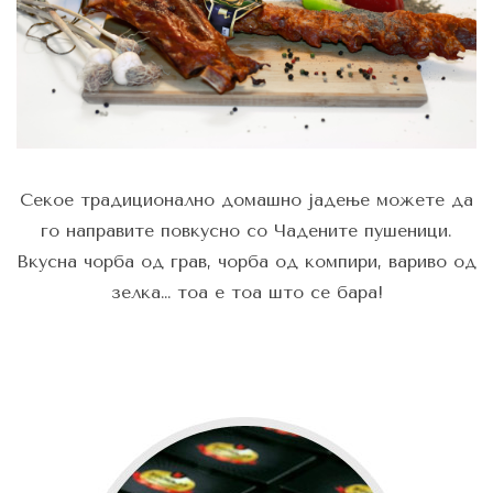
Секое традиционално домашно јадење можете да
го направите повкусно со Чадените пушеници.
Вкусна чорба од грав, чорба од компири, вариво од
зелка… тоа е тоа што се бара!